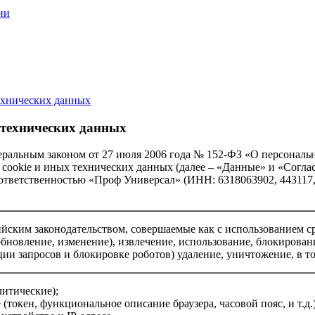
ии
технических данных
 технических данных
еральным законом от 27 июля 2006 года № 152-ФЗ «О персональн
в сookie и иных технических данных (далее – «Данные» и «Согла
 ответственностью «Проф Универсал» (ИНН: 6318063902, 443117,
ским законодательством, совершаемые как с использованием ср
обновление, изменение), извлечение, использование, блокирован
ии запросов и блокировке роботов) удаление, уничтожение, в т
литические);
(токен, функциональное описание браузера, часовой пояс, и т.д.)