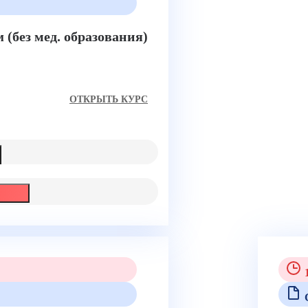
(без мед. образования)
ом
ОТКРЫТЬ КУРС
1
С