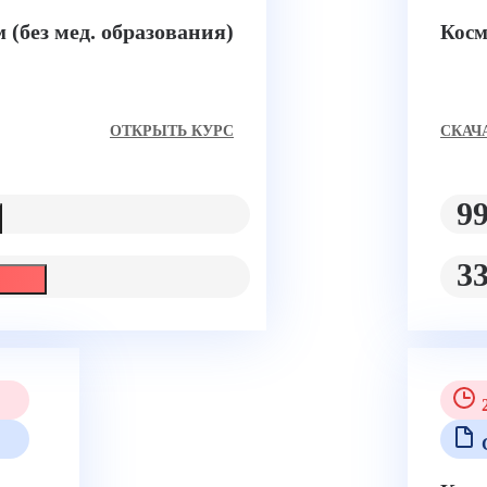
(без мед. образования)
ом
Косм
ОТКРЫТЬ КУРС
CКАЧ
9
3
2
С