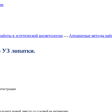
ии
аботы в эстетической косметологии
Аппаратные методы работ
 УЗ лопатки.
егистрации.
получите новый, вместе со ссылкой на активацию.