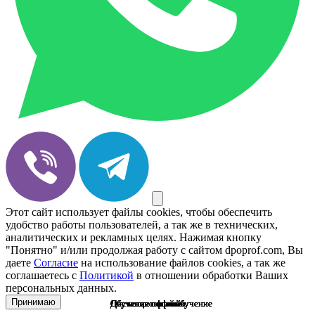
Этот сайт использует файлы cookies, чтобы обеспечить
удобство работы пользователей, а так же в технических,
аналитических и рекламных целях. Нажимая кнопку
"Понятно" и/или продолжая работу с сайтом dpoprof.com, Вы
даете
Согласие
на использование файлов cookies, а так же
соглашаетесь с
Политикой
в отношении обработки Ваших
персональных данных.
Принимаю
Дистанционное обучение
Обучение оффлайн
Обучение оффлайн
Обучение оффлайн
Дистанционное обучение
Обучение оффлайн
Дистанционное обучение
Дистанционное обучение
Обучение оффлайн
Дистанционное обучение
Обучение оффлайн
Обучение онлайн
Обучение оффлайн
Дистанционное обучение
Дистанционное обучение
Обучение оффлайн
Обучение онлайн