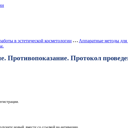
ии
аботы в эстетической косметологии
Аппаратные методы для 
ы.
ие. Противопоказание. Протокол провед
егистрации.
получите новый, вместе со ссылкой на активацию.