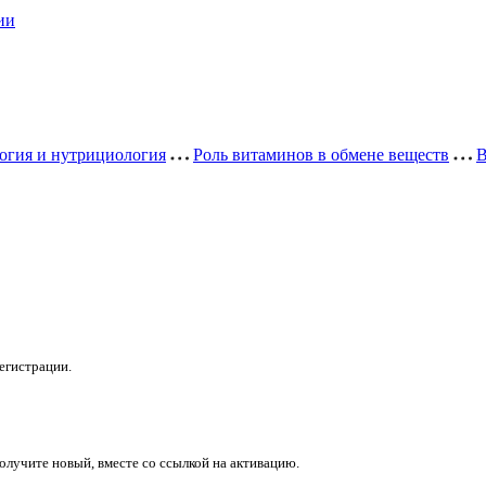
ии
огия и нутрициология
Роль витаминов в обмене веществ
В
егистрации.
получите новый, вместе со ссылкой на активацию.